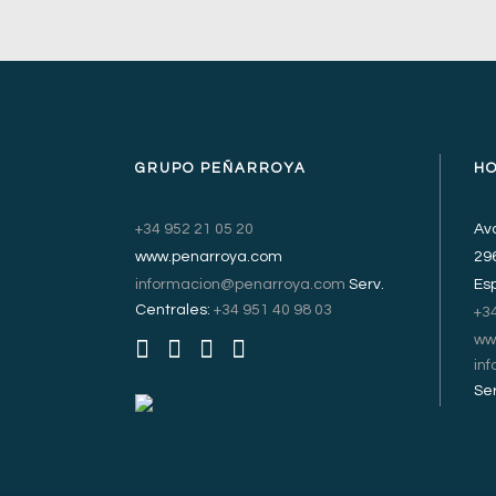
GRUPO PEÑARROYA
H
+34 952 21 05 20
Avd
www.penarroya.com
29
informacion@penarroya.com
Serv.
Es
Centrales:
+34 951 40 98 03
+3
ww
in
Ser