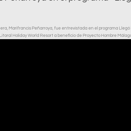
era, Marifrancis Peñarroya, fue entrevistada en el programa Llegó 
Litoral Holiday World Resort a beneficio de Proyecto Hombre Málag