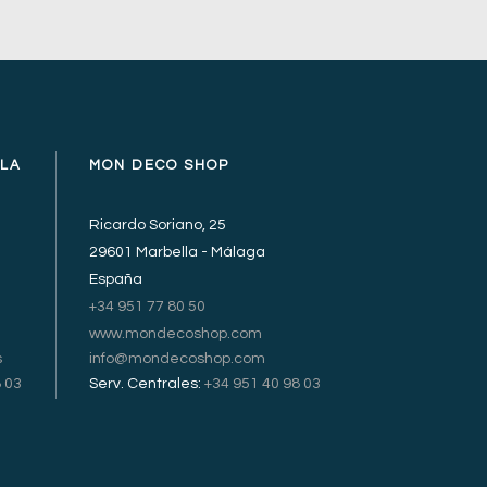
LLA
MON DECO SHOP
Ricardo Soriano, 25
29601 Marbella - Málaga
España
+34 951 77 80 50
www.mondecoshop.com
s
info@mondecoshop.com
 03
Serv. Centrales:
+34 951 40 98 03