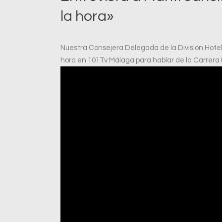
la hora»
Nuestra Consejera Delegada de la División Hotel
hora en 101Tv Málaga para hablar de la Carrera 