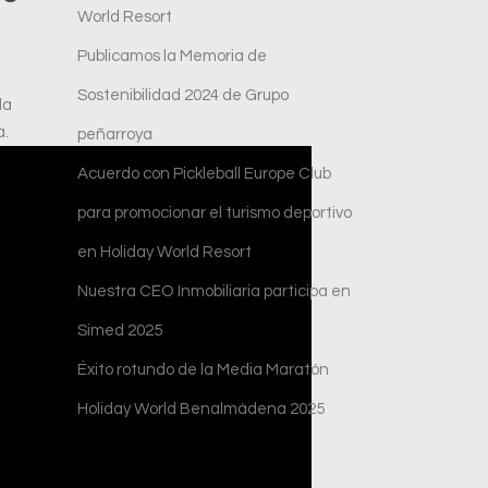
World Resort
Publicamos la Memoria de
Sostenibilidad 2024 de Grupo
la
a.
peñarroya
Acuerdo con Pickleball Europe Club
para promocionar el turismo deportivo
en Holiday World Resort
Nuestra CEO Inmobiliaria participa en
Simed 2025
Éxito rotundo de la Media Maratón
Holiday World Benalmádena 2025