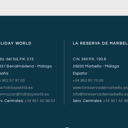
OLIDAY WORLD
LA RESERVA DE MARBE
a. del Sol, P.K. 215
C.N. 340 P.K. 193.6
631 Benalmádena - Málaga
29200 Marbella - Málaga
paña
España
4 952 57 97 00
+34 952 83 70 00
w.holidayworld.es
www.lareservademarbella.es
formacion@holidayworld.es
info@lareservademarbella.e
v. Centrales:
+34 951 40 98 03
Serv. Centrales:
+34 951 40 98