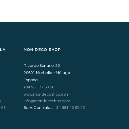
LLA
MON DECO SHOP
Ricardo Soriano, 25
29601 Marbella - Málaga
España
+34 951 77 80 50
www.mondecoshop.com
s
info@mondecoshop.com
 03
Serv. Centrales:
+34 951 40 98 03