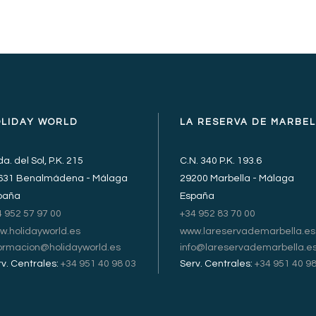
OLIDAY WORLD
LA RESERVA DE MARBE
a. del Sol, P.K. 215
C.N. 340 P.K. 193.6
631 Benalmádena - Málaga
29200 Marbella - Málaga
paña
España
4 952 57 97 00
+34 952 83 70 00
w.holidayworld.es
www.lareservademarbella.es
formacion@holidayworld.es
info@lareservademarbella.e
v. Centrales:
+34 951 40 98 03
Serv. Centrales:
+34 951 40 98