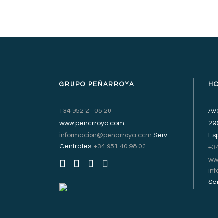
GRUPO PEÑARROYA
H
+34 952 21 05 20
Avd
www.penarroya.com
29
informacion@penarroya.com
Serv.
Es
Centrales:
+34 951 40 98 03
+3
ww
in
Ser