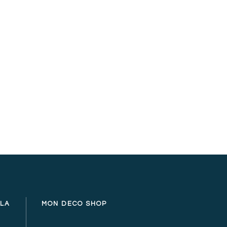
dores
Sociedad
Medioambiente
onarnos y comprometernos con nuestros
LLA
MON DECO SHOP