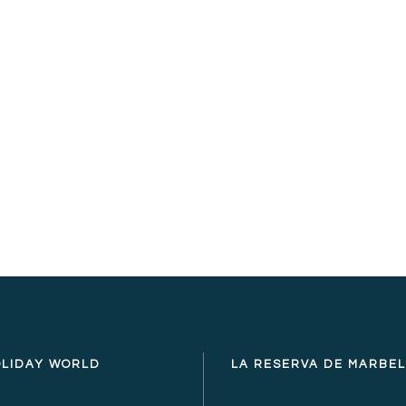
ccionistas
Equipo
Clientes
Provee
 nuestra gestión de la Responsabilidad Social, la forma de relaci
cipales
grupos de
interés
es clave.
OLIDAY WORLD
LA RESERVA DE MARBE