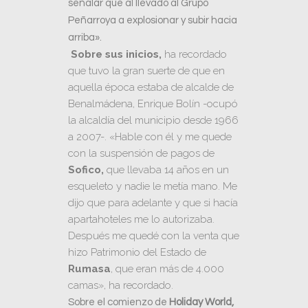
señalar que al llevado al Grupo
Peñarroya a explosionar y subir hacia
arriba».
Sobre sus inicios,
ha recordado
que tuvo la gran suerte de que en
aquella época estaba de alcalde de
Benalmádena, Enrique Bolín -ocupó
la alcaldía del municipio desde 1966
a 2007-. «Hable con él y me quede
con la suspensión de pagos de
Sofico,
que llevaba 14 años en un
esqueleto y nadie le metía mano. Me
dijo que para adelante y que si hacía
apartahoteles me lo autorizaba.
Después me quedé con la venta que
hizo Patrimonio del Estado de
Rumasa
, que eran más de 4.000
camas», ha recordado.
Sobre el comienzo de
Holiday World,