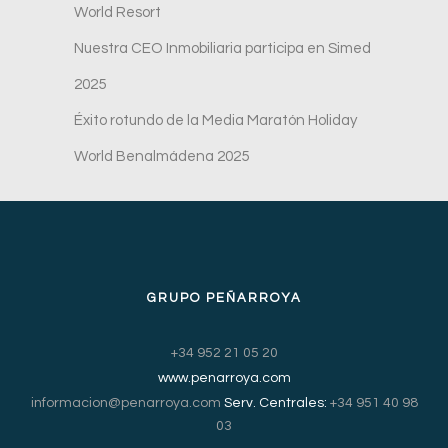
World Resort
Nuestra CEO Inmobiliaria participa en Simed
2025
Éxito rotundo de la Media Maratón Holiday
World Benalmádena 2025
GRUPO PEÑARROYA
+34 952 21 05 20
www.penarroya.com
informacion@penarroya.com
Serv. Centrales:
+34 951 40 98
03