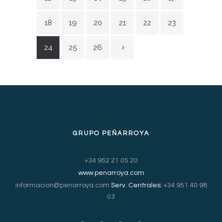
18
19
20
21
22
23
24
25
26
GRUPO PEÑARROYA
+34 952 21 05 20
www.penarroya.com
informacion@penarroya.com
Serv. Centrales:
+34 951 40 98
03