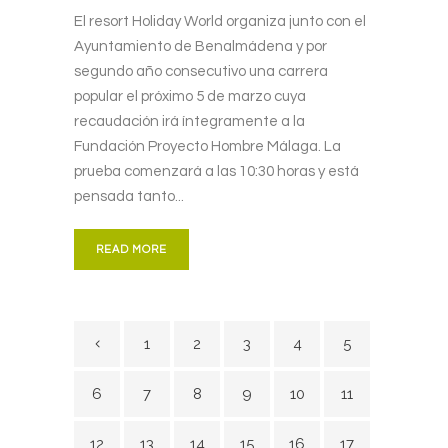
El resort Holiday World organiza junto con el
Ayuntamiento de Benalmádena y por
segundo año consecutivo una carrera
popular el próximo 5 de marzo cuya
recaudación irá íntegramente a la
Fundación Proyecto Hombre Málaga. La
prueba comenzará a las 10:30 horas y está
pensada tanto...
READ MORE
1
2
3
4
5
6
7
8
9
10
11
12
13
14
15
16
17