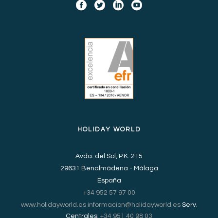
HOLIDAY WORLD
Avda. del Sol, P.K. 215
29631 Benalmádena - Málaga
España
+34 952 57 97 00
www.holidayworld.es
informacion@holidayworld.es
Serv.
Centrales:
+34 951 40 98 03