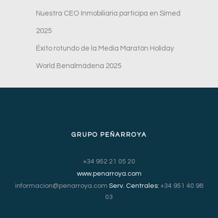
Nuestra CEO Inmobiliaria participa en Simed
2025
Éxito rotundo de la Media Maratón Holiday
World Benalmádena 2025
GRUPO PEÑARROYA
+34 952 21 05 20
www.penarroya.com
informacion@penarroya.com
Serv. Centrales:
+34 951 40 98
03