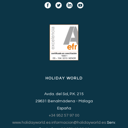
HOLIDAY WORLD
Avda. del Sol, P.K. 215
29631 Benalmádena - Málaga
España
+34 952 57 97 00
www.holidayworld.es
informacion@holidayworld.es
Serv.