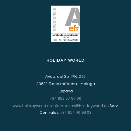
HOLIDAY WORLD
Avda. del Sol, P.K. 215
29631 Benalmádena - Málaga
España
+34 952 57 97 00
www.holidayworld.es
informacion@holidayworld.es
Serv.
Centrales:
+34 951 40 98 03