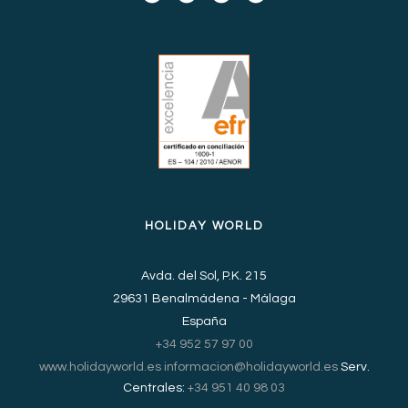
HOLIDAY WORLD
Avda. del Sol, P.K. 215
29631 Benalmádena - Málaga
España
+34 952 57 97 00
www.holidayworld.es
informacion@holidayworld.es
Serv.
Centrales:
+34 951 40 98 03