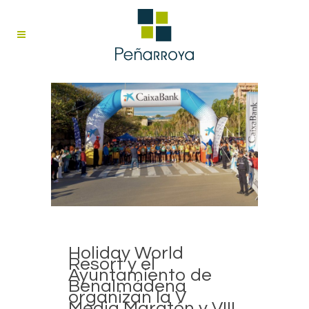
Holiday World
Resort y el
Ayuntamiento de
Benalmádena
organizan la V
Media Maratón y VIII