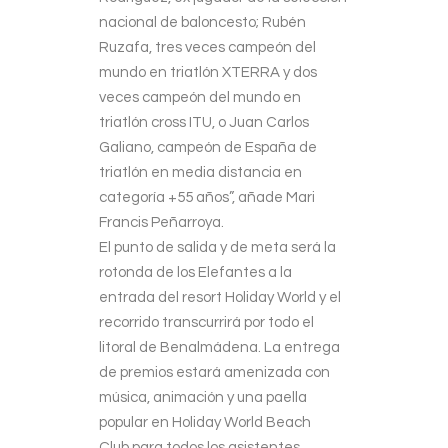
nacional de baloncesto; Rubén
Ruzafa, tres veces campeón del
mundo en triatlón XTERRA y dos
veces campeón del mundo en
triatlón cross ITU, o Juan Carlos
Galiano, campeón de España de
triatlón en media distancia en
categoría +55 años”, añade Mari
Francis Peñarroya.
El punto de salida y de meta será la
rotonda de los Elefantes a la
entrada del resort Holiday World y el
recorrido transcurrirá por todo el
litoral de Benalmádena. La entrega
de premios estará amenizada con
música, animación y una paella
popular en Holiday World Beach
Club para todos los asistentes.