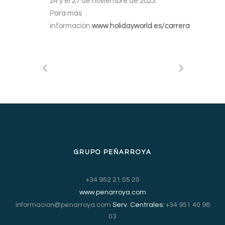
24 y el 27 de noviembre de 2023.
Para más
información
www.holidayworld.es/carrera
GRUPO PEÑARROYA
+34 952 21 05 20
www.penarroya.com
informacion@penarroya.com
Serv. Centrales:
+34 951 40 98
03