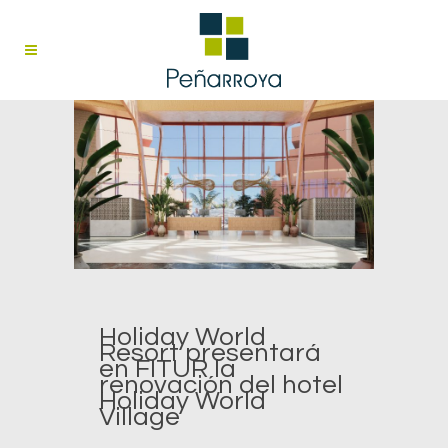
Holiday World
Resort presentará
en FITUR la
renovación del hotel
Holiday World
Village