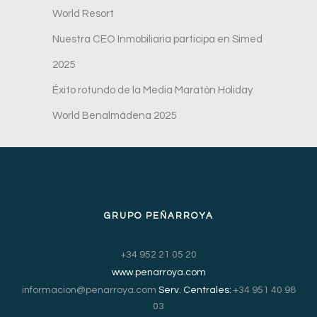
World Resort
Nuestra CEO Inmobiliaria participa en Simed
2025
Éxito rotundo de la Media Maratón Holiday
World Benalmádena 2025
GRUPO PEÑARROYA
+34 952 21 05 20
www.penarroya.com
informacion@penarroya.com
Serv. Centrales:
+34 951 40 98
03