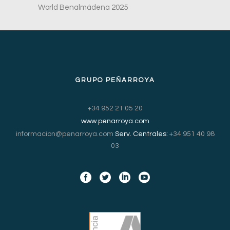
World Benalmádena 2025
GRUPO PEÑARROYA
+34 952 21 05 20
www.penarroya.com
informacion@penarroya.com
Serv. Centrales:
+34 951 40 98
03