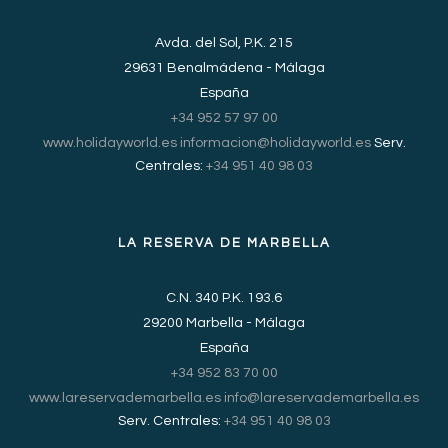
Avda. del Sol, P.K. 215
29631 Benalmádena - Málaga
España
+34 952 57 97 00
www.holidayworld.es
informacion@holidayworld.es
Serv.
Centrales:
+34 951 40 98 03
LA RESERVA DE MARBELLA
C.N. 340 P.K. 193.6
29200 Marbella - Málaga
España
+34 952 83 70 00
www.lareservademarbella.es
info@lareservademarbella.es
Serv. Centrales:
+34 951 40 98 03