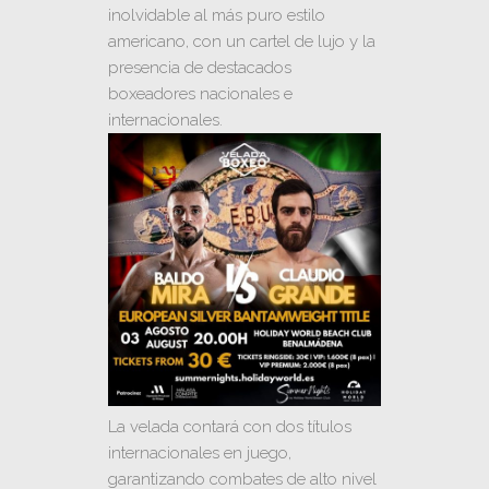
inolvidable al más puro estilo
americano, con un cartel de lujo y la
presencia de destacados
boxeadores nacionales e
internacionales.
La velada contará con dos títulos
internacionales en juego,
garantizando combates de alto nivel