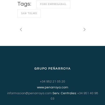
Tags:
FORO EMPRESARIAL
SAN TELMO
GRUPO PEÑARROYA
+34 952 21 05 20
www.penarroya.com
informacion@penarroya.com
Serv. Centrales:
+34 951 40 98
03