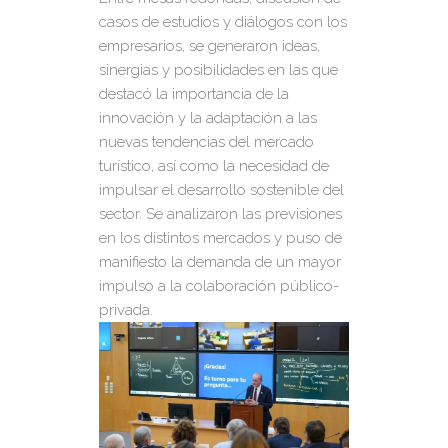
casos de estudios y diálogos con los
empresarios, se generaron ideas,
sinergias y posibilidades en las que
destacó la importancia de la
innovación y la adaptación a las
nuevas tendencias del mercado
turístico, así como la necesidad de
impulsar el desarrollo sostenible del
sector. Se analizaron las previsiones
en los distintos mercados y puso de
manifiesto la demanda de un mayor
impulso a la colaboración público-
privada.