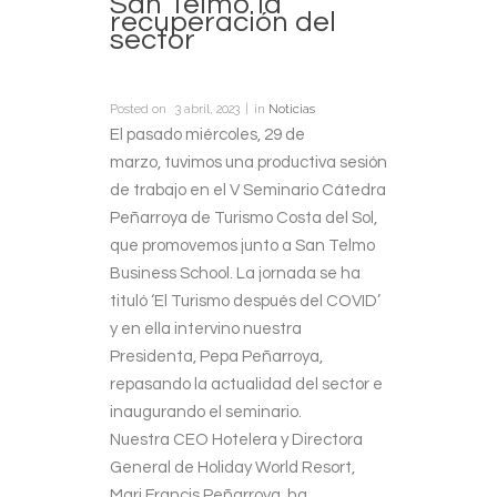
San Telmo la
recuperación del
sector
Posted on
3 abril, 2023
in
Noticias
El pasado miércoles, 29 de
marzo, tuvimos una productiva sesión
de trabajo en el V Seminario Cátedra
Peñarroya de Turismo Costa del Sol,
que promovemos junto a San Telmo
Business School. La jornada se ha
tituló ‘El Turismo después del COVID’
y en ella intervino nuestra
Presidenta, Pepa Peñarroya,
repasando la actualidad del sector e
inaugurando el seminario.
Nuestra CEO Hotelera y Directora
General de Holiday World Resort,
Mari Francis Peñarroya, ha