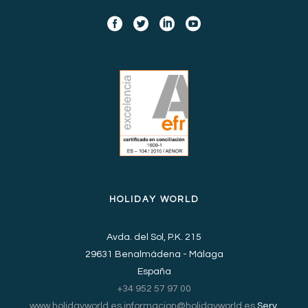
HOLIDAY WORLD
Avda. del Sol, P.K. 215
29631 Benalmádena - Málaga
España
+34 952 57 97 00
www.holidayworld.es
informacion@holidayworld.es
Serv.